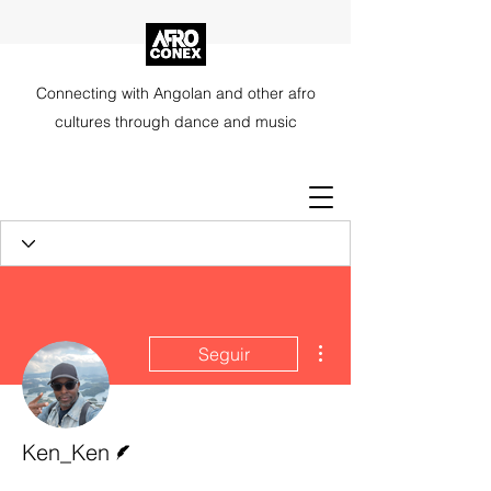
Connecting with Angolan and other afro
cultures through dance and music
Mais ações
Seguir
Escritor
Ken_Ken