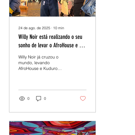
24 de ago. de 2025
∙
10
min
Willy Noir está realizando o seu
sonho de levar o AfroHouse e o
Kuduro ao redor do mundo
Willy Noir já cruzou o
mundo, levando
AfroHouse e Kuduro
angolanos a novos
públicos. Ele viajou pela
Europa, Américas do
Norte e do Sul, África — e
em 2024 acrescentou a
0
0
Ásia e a Austrália à lista de
continentes onde deu
workshops. Willy também
lançou o AfroDrip Dance
Camp, realizado duas
vezes por ano em