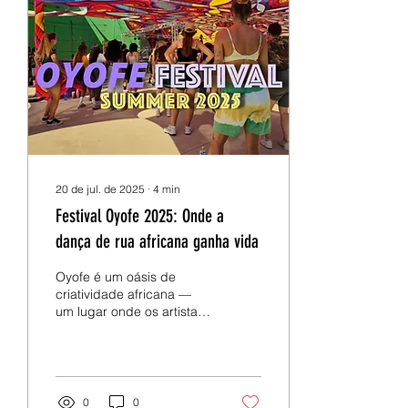
Amesterdão e hoje parte
da crescente lista de
campos de dança
europeus centrados nas
danças urbanas africanas.
Em 2024, expandiu o
conceito para a Ásia com
o AfroJam Dance Camp
20 de jul. de 2025
∙
4
min
Festival Oyofe 2025: Onde a
dança de rua africana ganha vida
Oyofe é um oásis de
criatividade africana —
um lugar onde os artistas
se reúnem em unidade,
livres de fronteiras e
restrições, falando uma
linguagem universal: a
dança. O tema da edição
0
0