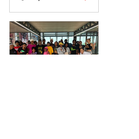
de verão de 2025 do
Festival de Dança Oyofe
foi Angola vs. África do Sul
, e eles superaram todas
as expectativas. Ao longo
de seis dias (1 a 6 de
julho), as vibrantes
culturas de dança urbana
de ambos os países
ganharam destaque por
meio de workshops,
batalhas, apresentações e
encontros comunitários
25 de mai. de 2025
∙
5
min
Enraizados na Dança, Prontos
para o Futuro: A So Dope Dance
Academy de Soweto
A So Dope Dance
Academy foi criada para